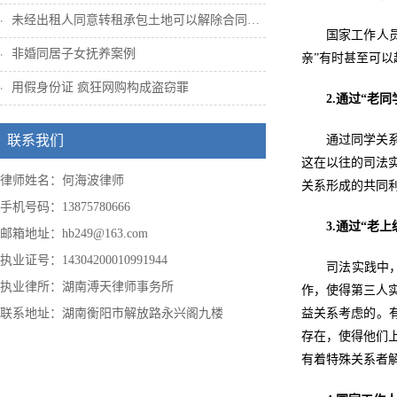
未经出租人同意转租承包土地可以解除合同吗...
国家工作人
非婚同居子女抚养案例
亲”有时甚至可以
用假身份证 疯狂网购构成盗窃罪
2.通过“老
联系我们
通过同学关
这在以往的司法
律师姓名：何海波律师
关系形成的共同
手机号码：13875780666
3.通过“老
邮箱地址：hb249@163.com
执业证号：14304200010991944
司法实践中
执业律所：湖南溥天律师事务所
作，使得第三人
联系地址：湖南衡阳市解放路永兴阁九楼
益关系考虑的。有
存在，使得他们
有着特殊关系者解